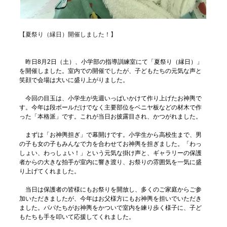
【夏祭り（縁日）開催しました！】
昨日8月2日（土）、小学部の指導訓練室にて「夏祭り（縁日）」
を開催しました。室内での開催でしたが、子どもたちの元気な声と
笑顔で会場は大いに盛り上がりました。
今回の目玉は、小学生が先週いっぱいかけて作り上げたお神輿で
す。今年は段ボールだけでなく主要部位をベニヤ板などの材木で作
った「本格派」です。これが当日お披露目され、かつがれました。
まずは「お神輿担ぎ」で幕開けです。小学生から高校生まで、男
の子も女の子もみんなで力を合わせてお神輿を担ぎました。「わっ
しょい、わっしょい！」という元気な掛け声と、ギャラリーの保護
者からの大きな拍手が室内に響き渡り、お祭りの雰囲気を一気に盛
り上げてくれました。
当日は保護者の皆様にもお祭りを開放し、多くのご家庭からご参
加いただきましたが、今年はお父様方にもお神輿を担いでいただき
ました。パパたちがお神輿をかついで室内を練り歩く様子に、子ど
もたちも手を叩いて応援してくれました。