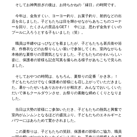
そしてお神輿担ぎの後は、お待ちかねの「縁日」の時間です。
今年は、金魚すくい、ヨーヨー釣り、お菓子釣り、射的などの出
店を出しました。子どもたちは目を輝かせながらあちこちのコーナ
ーを回り、たくさんの景品をGET！ 中には、思わず金魚すくいの
プールに入ろうとする子もいました（笑）。
職員は半纏やはっぴなどを着ましたが、子どもたちも甚兵衛や浴
衣、作務衣などのお祭りらしい装いで参加してくれ、室内ながらも
本格的な夏祭りの雰囲気となりました。子どもたちのかわいらしい
姿に、保護者の皆様も記念写真を撮られる様子があちこちで見られ
ました。
そしておやつの時間は、もちろん、夏祭りの定番「かき氷」！
子どもたちだけでなく保護者の皆様にも召し上がっていただきまし
た。暑かったせいもありおかわりが相次ぎ、みんなでおいしくいた
だいて体もクールダウンさせ、お祭りの素敵な締めくくりとなりま
した。
当日は大勢の皆様にご参加いただき、子どもたちの熱気と興奮で
室内がムンムンとなるほどの盛況ぶり。子どもたちのエネルギーと
パワーにはあらためて驚かされました。
この夏祭りは、子どもたちの笑顔、保護者の皆様のご協力、職員